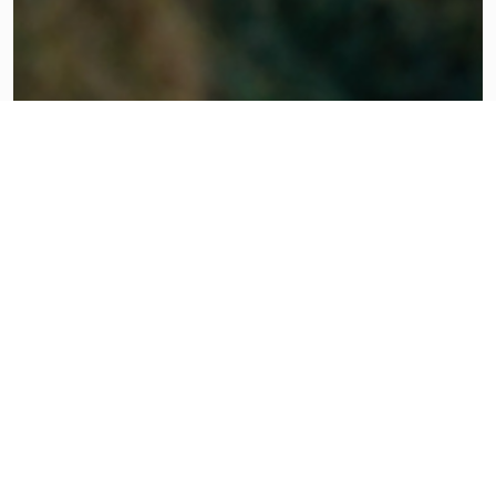
PRODUITS QUE VOUS POURRIEZ
AIMER
Eucalyptus Fragrant
Unscented Balm
1 oz.
Balm